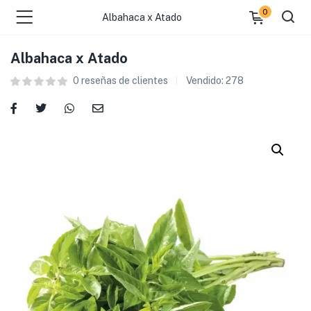
0
Albahaca x Atado
Albahaca x Atado
0
reseñas de clientes
Vendido:
278
 )