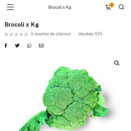
0
Brocoli x Kg
Brocoli x Kg
0
reseñas de clientes
Vendido:
515
 )