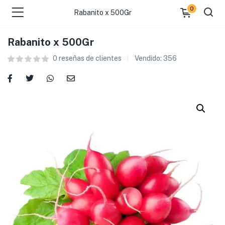
0
Rabanito x 500Gr
Rabanito x 500Gr
0
reseñas de clientes
Vendido:
356
 )