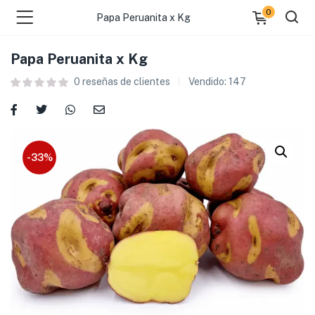
0
Papa Peruanita x Kg
Papa Peruanita x Kg
0
reseñas de clientes
Vendido:
147
 )
-33%